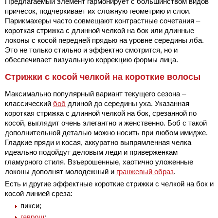
Предлагаемый элемент гармонирует с большинством видов
причесок, подчеркивает их сложную геометрию и слои.
Парикмахеры часто совмещают контрастные сочетания –
короткая стрижка с длинной челкой на бок или длинные
локоны с косой передней прядью на уровне середины лба.
Это не только стильно и эффектно смотрится, но и
обеспечивает визуальную коррекцию формы лица.
Стрижки с косой челкой на короткие волосы
Максимально популярный вариант текущего сезона –
классический
боб
длиной до середины уха. Указанная
короткая стрижка с длинной челкой на бок, срезанной по
косой, выглядит очень элегантно и женственно. Боб с такой
дополнительной деталью можно носить при любом имидже.
Гладкие пряди и косая, аккуратно выпрямленная челка
идеально подойдут деловым леди и приверженкам
гламурного стиля. Взъерошенные, хаотично уложенные
локоны дополнят молодежный и
гранжевый образ
.
Есть и другие эффектные короткие стрижки с челкой на бок и
косой линией среза:
пикси;
гаврош
;