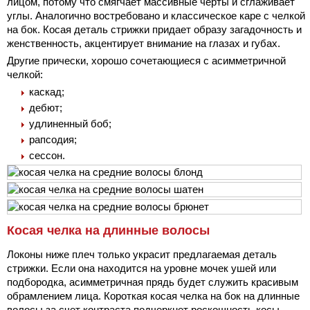
лицом, потому что смягчает массивные черты и сглаживает
углы. Аналогично востребовано и классическое каре с челкой
на бок. Косая деталь стрижки придает образу загадочность и
женственность, акцентирует внимание на глазах и губах.
Другие прически, хорошо сочетающиеся с асимметричной
челкой:
каскад;
дебют;
удлиненный боб;
рапсодия;
сессон.
Косая челка на длинные волосы
Локоны ниже плеч только украсит предлагаемая деталь
стрижки. Если она находится на уровне мочек ушей или
подбородка, асимметричная прядь будет служить красивым
обрамлением лица. Короткая косая челка на бок на длинные
волосы за счет контраста подчеркнет роскошность косы.