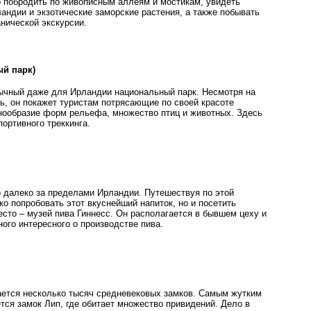
 побродить по живописным аллеям и мостикам, увидеть
андии и экзотические заморские растения, а также побывать
нической экскурсии.
й парк)
ычный даже для Ирландии национальный парк. Несмотря на
ь, он покажет туристам потрясающие по своей красоте
нообразие форм рельефа, множество птиц и животных. Здесь
портивного треккинга.
о далеко за пределами Ирландии. Путешествуя по этой
ко попробовать этот вкуснейший напиток, но и посетить
сто – музей пива Гиннесс. Он располагается в бывшем цеху и
ого интересного о производстве пива.
ется несколько тысяч средневековых замков. Самым жутким
ется замок Лип, где обитает множество привидений. Дело в