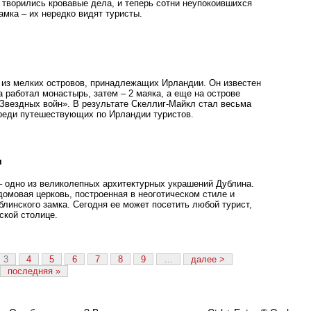
 творились кровавые дела, и теперь сотни неупокоившихся
амка – их нередко видят туристы.
 из мелких островов, принадлежащих Ирландии. Он известен
а работал монастырь, затем – 2 маяка, а еще на острове
Звездных войн». В результате Скеллиг-Майкл стал весьма
реди путешествующих по Ирландии туристов.
я
– одно из великолепных архитектурных украшений Дублина.
домовая церковь, построенная в неоготическом стиле и
линского замка. Сегодня ее может посетить любой турист,
кой столице.
3
4
5
6
7
8
9
…
далее >
последняя »