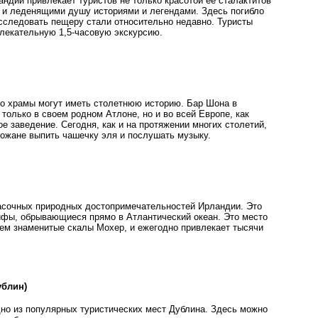
ндии привлекает туристов не только красотой ее сталактитов
е и леденящими душу историями и легендами. Здесь погибло
сследовать пещеру стали относительно недавно. Туристы
лекательную 1,5-часовую экскурсию.
ко храмы могут иметь столетнюю историю. Бар Шона в
только в своем родном Атлоне, но и во всей Европе, как
е заведение. Сегодня, как и на протяжении многих столетий,
ожане выпить чашечку эля и послушать музыку.
расочных природных достопримечательностей Ирландии. Это
фы, обрывающиеся прямо в Атлантический океан. Это место
чем знаменитые скалы Мохер, и ежегодно привлекает тысячи
ублин)
дно из популярных туристических мест Дублина. Здесь можно