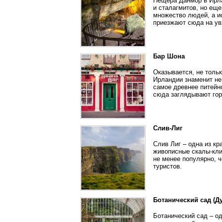
Пещера Данмор в Ирла
и сталагмитов, но ещ
множество людей, а и
приезжают сюда на ув
Бар Шона
Оказывается, не толь
Ирландии знаменит не 
самое древнее питейно
сюда заглядывают гор
Слив-Лиг
Слив Лиг – одна из к
живописные скалы-кли
не менее популярно, 
туристов.
Ботанический сад (Д
Ботанический сад – о