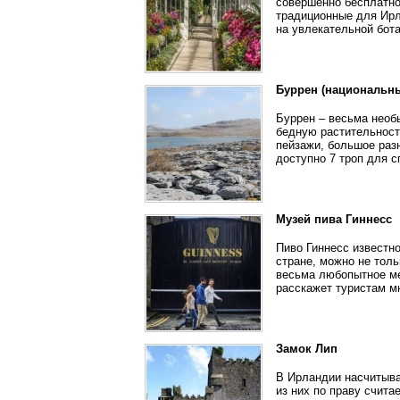
совершенно бесплатно
традиционные для Ирл
на увлекательной бота
Буррен (национальны
Буррен – весьма необ
бедную растительност
пейзажи, большое раз
доступно 7 троп для с
Музей пива Гиннесс
Пиво Гиннесс известн
стране, можно не толь
весьма любопытное ме
расскажет туристам мн
Замок Лип
В Ирландии насчитыва
из них по праву счита