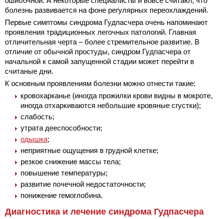
ошибочной. А некоторые специалисты и вовсе считают, что
болезнь развивается на фоне регулярных переохлаждений.
Первые симптомы синдрома Гудпасчера очень напоминают
проявления традиционных легочных патологий. Главная
отличительная черта – более стремительное развитие. В
отличие от обычной простуды, синдром Гудпасчера от
начальной к самой запущенной стадии может перейти в
считаные дни.
К основным проявлениям болезни можно отнести такие:
кровохарканье (иногда прожилки крови видны в мокроте,
иногда отхаркиваются небольшие кровяные сгустки);
слабость;
утрата дееспособности;
одышка
;
неприятные ощущения в грудной клетке;
резкое снижение массы тела;
повышение температуры;
развитие почечной недостаточности;
понижение гемоглобина.
Диагностика и лечение синдрома Гудпасчера