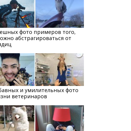
мешных фото примеров того,
можно абстрагироваться от
ядиц
абавных и умилительных фото
изни ветеринаров