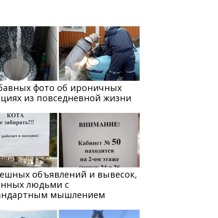
абавных фото об ироничных
ациях из повседневной жизни
мешных объявлений и вывесок,
анных людьми с
андартным мышлением