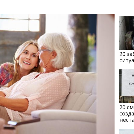
20 з
ситу
20 с
созд
нест