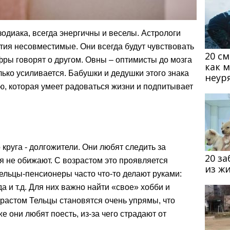
одиака, всегда энергичны и веселы. Астрологи
ятия несовместимые. Они всегда будут чувствовать
20 с
фры говорят о другом. Овны – оптимисты до мозга
как 
олько усиливается. Бабушки и дедушки этого знака
неур
, которая умеет радоваться жизни и подпитывает
круга - долгожители. Они любят следить за
20 з
бя не обижают. С возрастом это проявляется
из ж
Тельцы-пенсионеры часто что-то делают руками:
а и т.д. Для них важно найти «свое» хобби и
зрастом Тельцы становятся очень упрямы, что
е они любят поесть, из-за чего страдают от