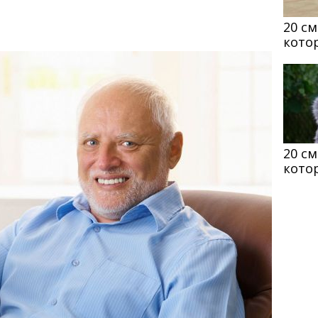
20 с
кото
20 с
кото