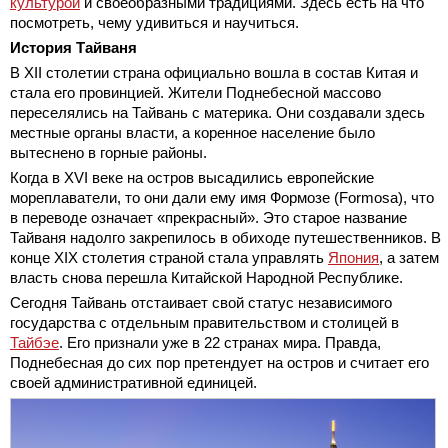
культурой
и своеобразными традициями. Здесь есть на что
посмотреть, чему удивиться и научиться.
История Тайваня
В XII столетии страна официально вошла в состав Китая и
стала его провинцией. Жители Поднебесной массово
переселялись на Тайвань с материка. Они создавали здесь
местные органы власти, а коренное население было
вытеснено в горные районы.
Когда в XVI веке на остров высадились европейские
мореплаватели, то они дали ему имя Формозе (Formosa), что
в переводе означает «прекрасный». Это старое название
Тайваня надолго закрепилось в обиходе путешественников. В
конце XIX столетия страной стала управлять
Япония
, а затем
власть снова перешла Китайской Народной Республике.
Сегодня Тайвань отстаивает свой статус независимого
государства с отдельным правительством и столицей в
Тайбэе
. Его признали уже в 22 странах мира. Правда,
Поднебесная до сих пор претендует на остров и считает его
своей административной единицей.