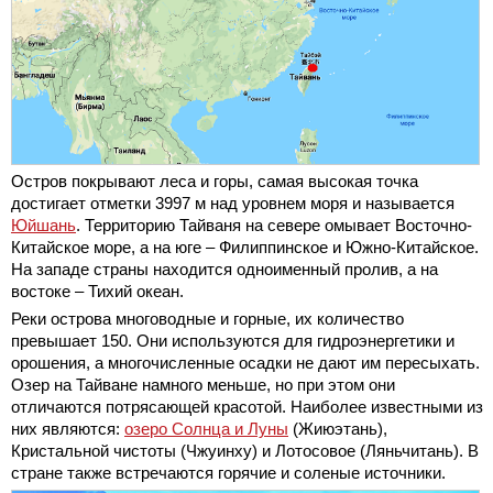
Остров покрывают леса и горы, самая высокая точка
достигает отметки 3997 м над уровнем моря и называется
Юйшань
. Территорию Тайваня на севере омывает Восточно-
Китайское море, а на юге – Филиппинское и Южно-Китайское.
На западе страны находится одноименный пролив, а на
востоке – Тихий океан.
Реки острова многоводные и горные, их количество
превышает 150. Они используются для гидроэнергетики и
орошения, а многочисленные осадки не дают им пересыхать.
Озер на Тайване намного меньше, но при этом они
отличаются потрясающей красотой. Наиболее известными из
них являются:
озеро Солнца и Луны
(Жиюэтань),
Кристальной чистоты (Чжуинху) и Лотосовое (Ляньчитань). В
стране также встречаются горячие и соленые источники.