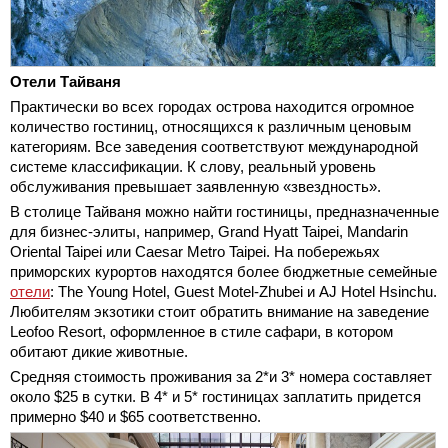
Отели Тайваня
Практически во всех городах острова находится огромное
количество гостиниц, относящихся к различным ценовым
категориям. Все заведения соответствуют международной
системе классификации. К слову, реальный уровень
обслуживания превышает заявленную «звездность».
В столице Тайваня можно найти гостиницы, предназначенные
для бизнес-элиты, например, Grand Hyatt Taipei, Mandarin
Oriental Taipei или Caesar Metro Taipei. На побережьях
приморских курортов находятся более бюджетные семейные
отели
: The Young Hotel, Guest Motel-Zhubei и AJ Hotel Hsinchu.
Любителям экзотики стоит обратить внимание на заведение
Leofoo Resort, оформленное в стиле сафари, в котором
обитают дикие животные.
Средняя стоимость проживания за 2*и 3* номера составляет
около $25 в сутки. В 4* и 5* гостиницах заплатить придется
примерно $40 и $65 соответственно.