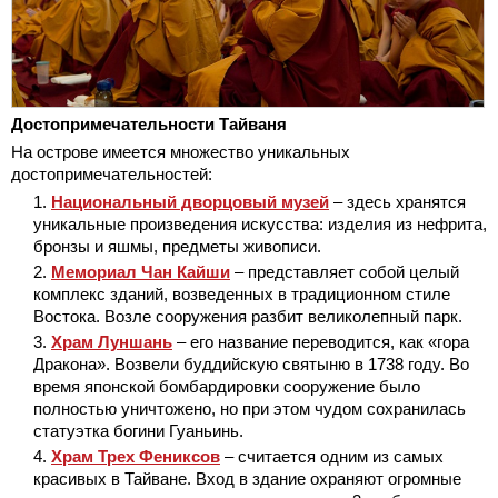
Достопримечательности Тайваня
На острове имеется множество уникальных
достопримечательностей:
Национальный дворцовый музей
– здесь хранятся
уникальные произведения искусства: изделия из нефрита,
бронзы и яшмы, предметы живописи.
Мемориал Чан Кайши
– представляет собой целый
комплекс зданий, возведенных в традиционном стиле
Востока. Возле сооружения разбит великолепный парк.
Храм Луншань
– его название переводится, как «гора
Дракона». Возвели буддийскую святыню в 1738 году. Во
время японской бомбардировки сооружение было
полностью уничтожено, но при этом чудом сохранилась
статуэтка богини Гуаньинь.
Храм Трех Фениксов
– считается одним из самых
красивых в Тайване. Вход в здание охраняют огромные