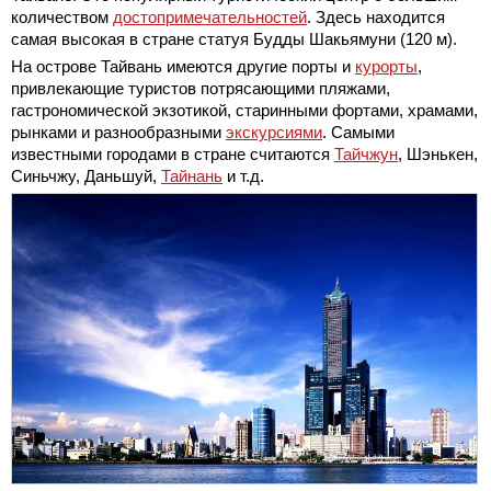
количеством
достопримечательностей
. Здесь находится
самая высокая в стране статуя Будды Шакьямуни (120 м).
На острове Тайвань имеются другие порты и
курорты
,
привлекающие туристов потрясающими пляжами,
гастрономической экзотикой, старинными фортами, храмами,
рынками и разнообразными
экскурсиями
. Самыми
известными городами в стране считаются
Тайчжун
, Шэнькен,
Синьчжу, Даньшуй,
Тайнань
и т.д.