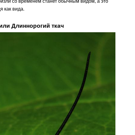
изли со временем станет обычным видом, а это
я как вида.
 или Длиннорогий ткач