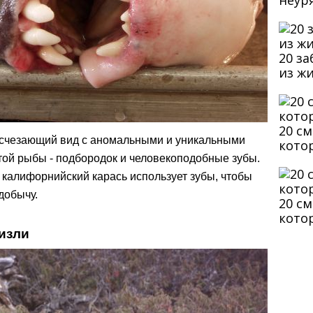
неур
20 з
из ж
20 с
исчезающий вид с аномальными и уникальными
кото
той рыбы - подбородок и человекоподобные зубы.
 калифорнийский карась использует зубы, чтобы
добычу.
20 с
кото
ризли