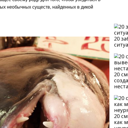
мых необычных существ, найденных в дикой
20 з
ситу
20 с
созд
нест
20 с
как 