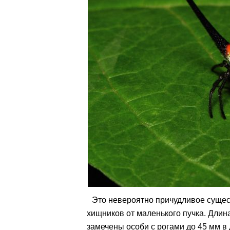
Это невероятно причудливое сущес
хищников от маленького пучка. Длин
замечены особи с рогами до 45 мм в 