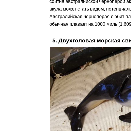
соития австралийской черноперой а
акула может стать видом, потенциа
Австралийская черноперая любит пла
обычная плавает на 1000 миль (1,609
5. Двухголовая морская св