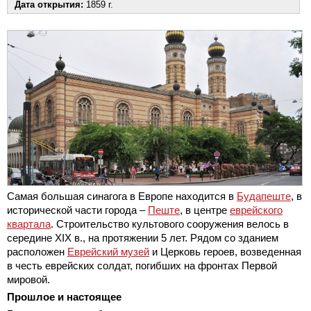
Дата открытия:
1859 г.
Самая большая синагога в Европе находится в
Будапеште
, в
исторической части города –
Пеште
, в центре
еврейского
квартала
. Строительство культового сооружения велось в
середине XIX в., на протяжении 5 лет. Рядом со зданием
расположен
Еврейский музей
и Церковь героев, возведенная
в честь еврейских солдат, погибших на фронтах Первой
мировой.
Прошлое и настоящее