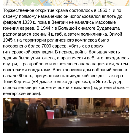
Торжественное открытие храма состоялось в 1859 г., и по
своему прямому назначению он использовался вплоть до
февраля 1939 г., пока в Венгрии не начались массовые
гонения евреев. В 1944 г. в Большой синагоге Будапешта
располагался военный штаб, а затем поликлиника. Зимой
1945 г. на территории религиозного комплекса было
похоронено более 7000 евреев, убитых во время
гитлеровской оккупации. В период войны большая часть
здания была уничтожена, а практически всё, что находилось
внутри, – разграблено и вывезено сначала нацистами, затем –
советскими солдатами. Восстановили дом собраний лишь в
начале 90-х гг., при участии голливудской звезды – актера
Тони Кёртиса («В джазе только девушки»), и Эсте Лаудер,
основательницы косметической компании (родители обоих –
венгерские евреи).