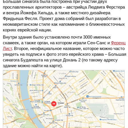
Большая синагога была построена при участии двух
прославленных архитекторов – австрийца Людвига Ферстера
и венгра Йожефа Хильда, а также местного дизайнера
Фридьеша Фесля. Проект дома собраний был разработан в
неомавританском стиле как напоминание о ближневосточных
корнях еврейской нации.
Внутри здания было установлено почти 3000 именных
скамеек, а также орган, на котором играли Сен-Санс и
Ференц
Лист
. Второе, неофициальное название, которое можно часто
увидеть на подписи к фото этого еврейского храма – Большая
синагога Будапешта на улице Дохань 2 (по такому адресу
здание можно найти на карте).