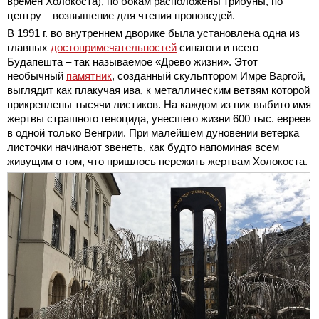
времен Холокоста), по бокам расположены трибуны, по
центру – возвышение для чтения проповедей.
В 1991 г. во внутреннем дворике была установлена одна из
главных
достопримечательностей
синагоги и всего
Будапешта – так называемое «Древо жизни». Этот
необычный
памятник
, созданный скульптором Имре Варгой,
выглядит как плакучая ива, к металлическим ветвям которой
прикреплены тысячи листиков. На каждом из них выбито имя
жертвы страшного геноцида, унесшего жизни 600 тыс. евреев
в одной только Венгрии. При малейшем дуновении ветерка
листочки начинают звенеть, как будто напоминая всем
живущим о том, что пришлось пережить жертвам Холокоста.