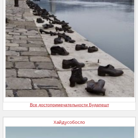
Все достопримечательности Будапешт
Хайдусобосло