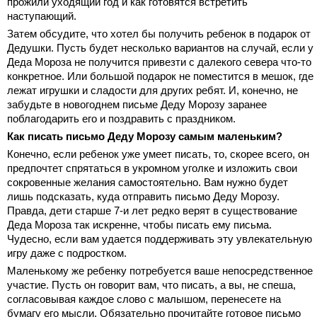
прожили уходящий год и как готовятся встретить
наступающий.
Затем обсудите, что хотел бы получить ребенок в подарок от
Дедушки. Пусть будет несколько вариантов на случай, если у
Деда Мороза не получится привезти с далекого севера что-то
конкретное. Или большой подарок не поместится в мешок, где
лежат игрушки и сладости для других ребят. И, конечно, не
забудьте в новогоднем письме Деду Морозу заранее
поблагодарить его и поздравить с праздником.
Как писать письмо Деду Морозу самым маленьким?
Конечно, если ребенок уже умеет писать, то, скорее всего, он
предпочтет спрятаться в укромном уголке и изложить свои
сокровенные желания самостоятельно. Вам нужно будет
лишь подсказать, куда отправить письмо Деду Морозу.
Правда, дети старше 7-и лет редко верят в существование
Деда Мороза так искренне, чтобы писать ему письма.
Чудесно, если вам удается поддерживать эту увлекательную
игру даже с подростком.
Маленькому же ребенку потребуется ваше непосредственное
участие. Пусть он говорит вам, что писать, а вы, не спеша,
согласовывая каждое слово с малышом, перенесете на
бумагу его мысли. Обязательно прочитайте готовое письмо