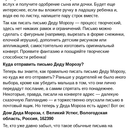
вслух и получите одобрение сына или дочки. Будет еще
интереснее, если вы вложите ручку в ладошку ребенка и,
водя ею по листку, напишете пару строк вместе.
Так как писать письмо Деду Морозу — процесс творческий,
здесь нет никаких рамок и ограничений. Письмо можно
сделать с фигурным (например, вырезать в форме снежинки,
елочной игрушки), дополнить детским рисунком или
аппликацией, самостоятельно изготовить оригинальный
конверт. Проявите фантазию и поощряйте творческие
способности ребенка!
Куда отправить письмо Деду Морозу?
Теперь вы знаете, как правильно писать письмо Деду Морозу,
но куда же его отправить? Раньше у родителей не было иного
выбора, кроме как убедить малыша в том, что они лично
передадут послание, а самим спрятать его понадежнее.
Некоторые, правда, писали на конверте адрес — далекую
сказочную Лапландию — и торжественно опускали письмо в
почтовый ящик. Но теперь у Деда Мороза есть адрес! Вот он:
Дом Деда Мороза, г. Великий Устюг, Вологодская
область, Россия, 162390
Те, кто уже давно забыл, что такое обычные письма на