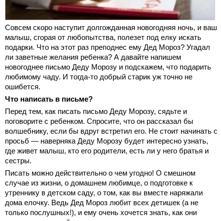
Совсем скоро наступит долгожданная новогодняя ночь, и ваш
малыш, сгорая от любопытства, полезет под елку искать
подарки. Что на этот раз преподнес ему Дед Мороз? Угадал
ли заветные желания ребенка? А давайте напишем
новогоднее письмо Деду Морозу и подскажем, что подарить
любимому чаду. И тогда-то добрый старик уж точно не
ошибется.
Что написать в письме?
Перед тем, как писать письмо Деду Морозу, сядьте и
поговорите с ребенком. Спросите, что он рассказал бы
волшебнику, если бы вдруг встретил его. Не стоит начинать с
просьб — наверняка Деду Морозу будет интересно узнать,
где живет малыш, кто его родители, есть ли у него братья и
сестры.
Писать можно действительно о чем угодно! О смешном
случае из жизни, о домашнем любимце, о подготовке к
утреннику в детском саду, о том, как вы вместе наряжали
дома елочку. Ведь Дед Мороз любит всех детишек (а не
только послушных!), и ему очень хочется знать, как они