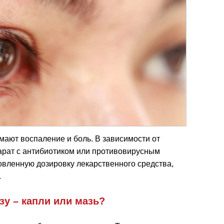
имают воспаление и боль. В зависимости от
рат с антибиотиком или противовирусным
овленную дозировку лекарственного средства,
.
зу – капли или мазь?