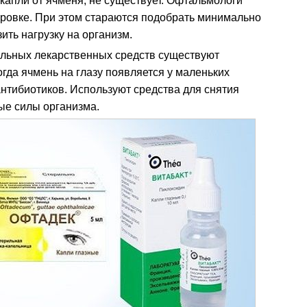
е капли от ячменя, не существует. Офтальмологи
ировке. При этом стараются подобрать минимально
ить нагрузку на организм.
альных лекарственных средств существуют
огда ячмень на глазу появляется у маленьких
антибиотиков. Используют средства для снятия
ые силы организма.