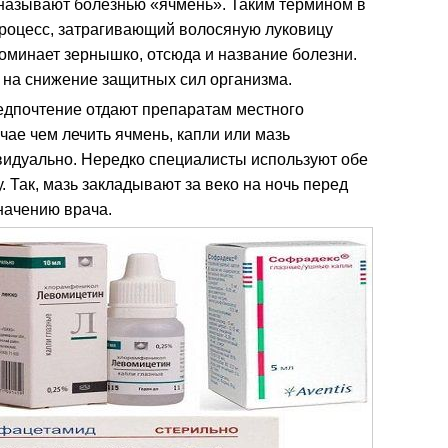
 называют болезнью «ячмень». Таким термином в
роцесс, затрагивающий волосяную луковицу
оминает зернышко, отсюда и название болезни.
 на снижение защитных сил организма.
едпочтение отдают препаратам местного
чае чем лечить ячмень, капли или мазь
видуально. Нередко специалисты используют обе
 Так, мазь закладывают за веко на ночь перед
начению врача.