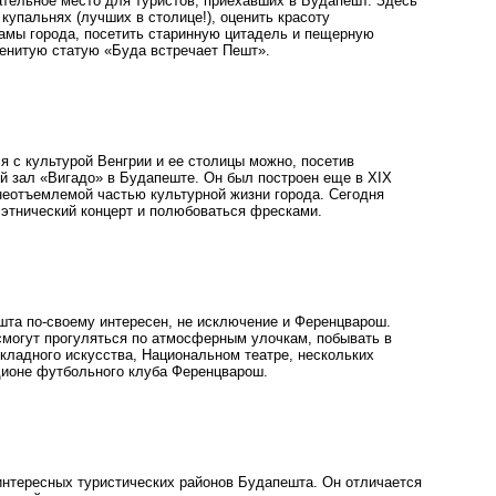
ательное место для туристов, приехавших в Будапешт. Здесь
купальнях (лучших в столице!), оценить красоту
мы города, посетить старинную цитадель и пещерную
менитую статую «Буда встречает Пешт».
я с культурой Венгрии и ее столицы можно, посетив
й зал «Вигадо» в Будапеште. Он был построен еще в XIX
 неотъемлемой частью культурной жизни города. Сегодня
 этнический концерт и полюбоваться фресками.
та по-своему интересен, не исключение и Ференцварош.
 смогут прогуляться по атмосферным улочкам, побывать в
кладного искусства, Национальном театре, нескольких
дионе футбольного клуба Ференцварош.
интересных туристических районов Будапешта. Он отличается