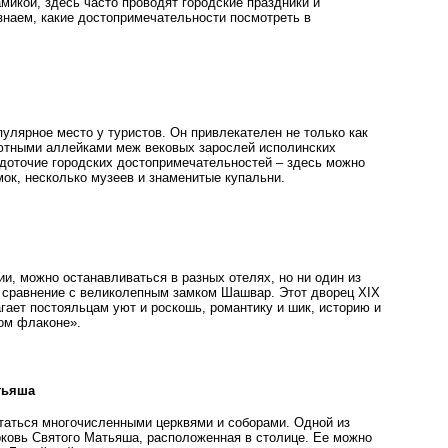
микой, здесь часто проводят городские праздники и
знаем, какие достопримечательности посмотреть в
улярное место у туристов. Он привлекателен не только как
ютными аллейками меж вековых зарослей исполинских
редоточие городских достопримечательностей – здесь можно
мок, несколько музеев и знаменитые купальни.
и, можно останавливаться в разных отелях, но ни один из
ое сравнение с великолепным замком Шашвар. Этот дворец XIX
гает постояльцам уют и роскошь, романтику и шик, историю и
ом флаконе».
тьяша
таться многочисленными церквями и соборами. Одной из
рковь Святого Матьяша, расположенная в столице. Ее можно