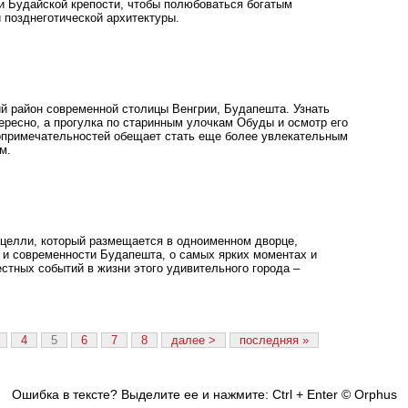
ии Будайской крепости, чтобы полюбоваться богатым
 позднеготической архитектуры.
й район современной столицы Венгрии, Будапешта. Узнать
ересно, а прогулка по старинным улочкам Обуды и осмотр его
примечательностей обещает стать еще более увлекательным
м.
целли, который размещается в одноименном дворце,
и и современности Будапешта, о самых ярких моментах и
естных событий в жизни этого удивительного города –
4
5
6
7
8
далее >
последняя »
Ошибка в тексте? Выделите ее и нажмите: Ctrl + Enter
© Orphus