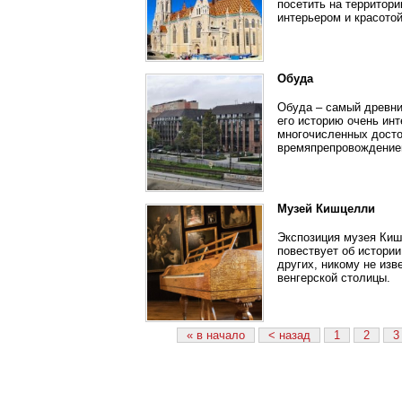
посетить на территор
интерьером и красотой
Обуда
Обуда – самый древни
его историю очень инт
многочисленных досто
времяпрепровождение
Музей Кишцелли
Экспозиция музея Киш
повествует об истори
других, никому не изв
венгерской столицы.
« в начало
< назад
1
2
3