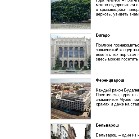
Гора Геллерт – притяг
можно оздоровиться в 
открывающейся панора
церковь, увидеть зна
Вигадо
Поближе познакомитьс
знаменитый концертны
веке и с тех пор стал
здесь можно посетить
Ференцварош
Каждый район Будапеш
Посетив его, туристы
знаменитом Музее при
храмах и даже на ста
Бельварош
Бельварош – один из 