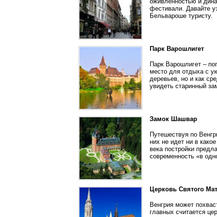
оживленностью и дина
фестивали. Давайте у
Бельвароше туристу.
Парк Варошлигет
Парк Варошлигет – поп
место для отдыха с у
деревьев, но и как с
увидеть старинный за
Замок Шашвар
Путешествуя по Венгри
них не идет ни в как
века постройки предла
современность «в одн
Церковь Святого Ма
Венгрия может похвас
главных считается це