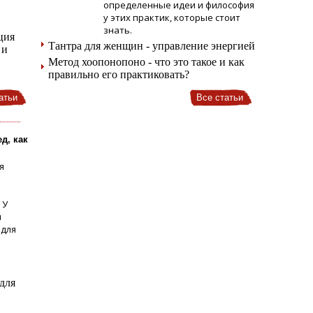
определенные идеи и философия
у этих практик, которые стоит
знать.
ция
Тантра для женщин - управление энергией
 и
Метод хоопонопоно - что это такое и как
правильно его практиковать?
атьи
Все статьи
ед, как
я
 У
и
 для
 для