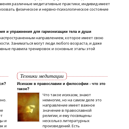
именяя различные медитативные практики, индивид имеет
зовать физическое и нервно-психологическое состояние
фия и упражнения для гармонизации тела и души
 распространенным направлением, которое имеет свою
ости. Заниматься могут люди любого возраста, и даже
лавные правила тренировок и основные этапы этой
Техники медитации
ься?
Исихазм в православии и философии - что это
такое?
Что такое исихазм, знают
вно.
немногие, но на самом деле это
направление имеет важное
не
значение в православной
ет
религии, и ему посвящены
ды и
несколько литературных
ак и
произведений. Есть