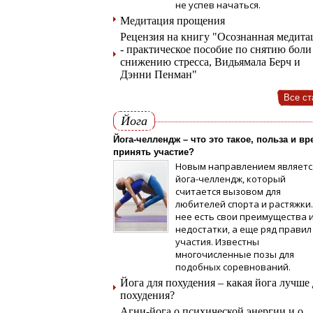
не успев начаться.
Медитация прощения
Рецензия на книгу "Осознанная медита
- практическое пособие по снятию боли
снижению стресса, Видьямала Берч и
Дэнни Пенман"
Все ст
Йога
Йога-челлендж – что это такое, польза и вр
принять участие?
Новым направлением являетс
йога-челлендж, который
считается вызовом для
любителей спорта и растяжки.
нее есть свои преимущества 
недостатки, а еще ряд правил
участия. Известны
многочисленные позы для
подобных соревнований.
Йога для похудения – какая йога лучше
похудения?
Агни-йога о психической энергии и о