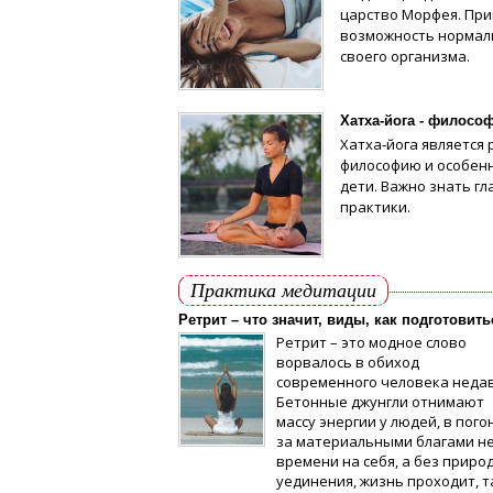
царство Морфея. Пр
возможность нормали
своего организма.
Хатха-йога - филосо
Хатха-йога является
философию и особенн
дети. Важно знать г
практики.
Практика медитации
Ретрит – что значит, виды, как подготовит
Ретрит – это модное слово
ворвалось в обиход
современного человека неда
Бетонные джунгли отнимают
массу энергии у людей, в пого
за материальными благами н
времени на себя, а без приро
уединения, жизнь проходит, т