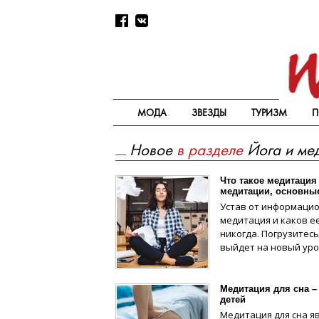
МОДА
ЗВЕЗДЫ
ТУРИЗМ
П
Новое
в разделе
Йога и ме
Что такое медитация
медитации, основны
Устав от информацио
медитация и каков е
никогда. Погрузитесь
выйдет на новый уро
Медитация для сна –
детей
Медитация для сна я