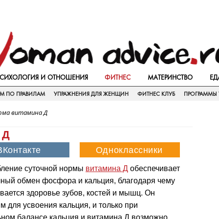
СИХОЛОГИЯ И ОТНОШЕНИЯ
ФИТНЕС
МАТЕРИНСТВО
ЕД
ЕМ ПО ПРАВИЛАМ
УПРАЖНЕНИЯ ДЛЯ ЖЕНЩИН
ФИТНЕС КЛУБ
ПРОГРАММЫ 
рма витамина Д
 Д
бление суточной нормы
витамина Д
обеспечивает
ный обмен фосфора и кальция, благодаря чему
вается здоровье зубов, костей и мышц. Он
м для усвоения кальция, и только при
ном балансе кальция и витамина Д возможно