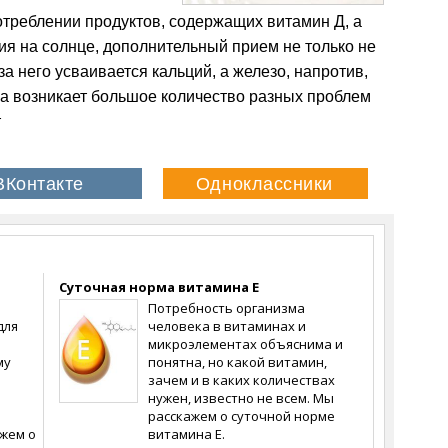
отреблении продуктов, содержащих витамин Д, а
ия на солнце, дополнительный прием не только не
за него усваивается кальций, а железо, напротив,
за возникает большое количество разных проблем
т
Суточная норма витамина Е
Потребность организма
для
человека в витаминах и
микроэлементах объяснима и
му
понятна, но какой витамин,
зачем и в каких количествах
нужен, известно не всем. Мы
расскажем о суточной норме
жем о
витамина Е.