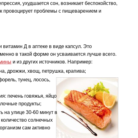
прессия, ухудшается сон, возникает беспокойство,
ок провоцирует проблемы с пищеварением и
 витамин Д в аптеке в виде капсул. Это
енно в такой форме он усваивается лучше всего.
мины
и из других источников. Например:
а, дрожжи, хвощ, петрушка, крапива;
 форель,
тунец, лосось,
я: печень говяжья, яйцо
олочные продукты;
ь на улице 30-60 минут в
е количество солнечных
 организм сам активно