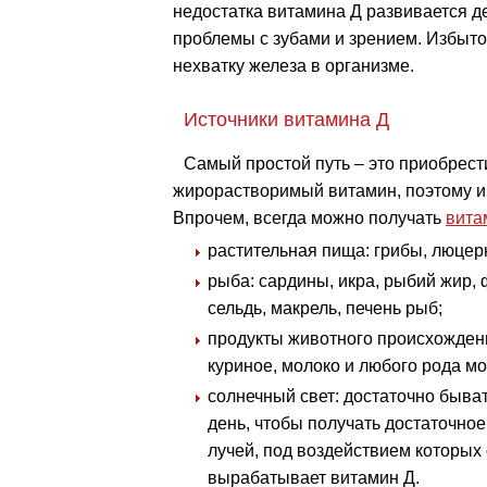
недостатка витамина Д развивается де
проблемы с зубами и зрением. Избыт
нехватку железа в организме.
Источники витамина Д
Самый простой путь – это приобрести
жирорастворимый витамин, поэтому им
Впрочем, всегда можно получать
вита
растительная пища: грибы, люцерн
рыба: сардины, икра, рыбий жир,
сельдь, макрель, печень рыб;
продукты животного происхождени
куриное, молоко и любого рода м
солнечный свет: достаточно быват
день, чтобы получать достаточно
лучей, под воздействием которых
вырабатывает витамин Д.