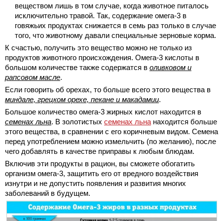
веществом лишь в том случае, когда животное питалось
исключительно травой. Так, содержание омега-3 в
говяжьих продуктах снижается в семь раз только в случае
того, что животному давали специальные зерновые корма.
К счастью, получить это вещество можно не только из
продуктов животного происхождения. Омега-3 кислоты в
большом количестве также содержатся в
оливковом и
рапсовом масле
.
Если говорить об орехах, то больше всего этого вещества в
миндале, грецком орехе, пекане и макадамии
.
Большое количество омега-3 жирных кислот находится в
семенах льна
. В золотистых
семенах льна
находится больше
этого вещества, в сравнении с его коричневым видом. Семена
перед употреблением можно измельчить (по желанию), после
чего добавлять в качестве приправы к любым блюдам.
Включив эти продукты в рацион, вы сможете обогатить
организм омега-3, защитить его от вредного воздействия
изнутри и не допустить появления и развития многих
заболеваний в будущем.