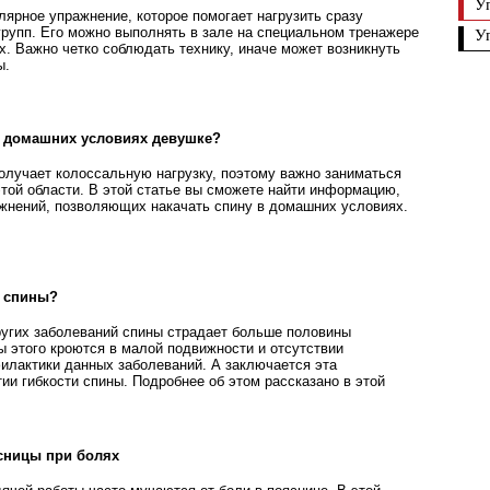
У
лярное упражнение, которое помогает нагрузить сразу
рупп. Его можно выполнять в зале на специальном тренажере
У
х. Важно четко соблюдать технику, иначе может возникнуть
ы.
в домашних условиях девушке?
получает колоссальную нагрузку, поэтому важно заниматься
той области. В этой статье вы сможете найти информацию,
ажнений, позволяющих накачать спину в домашних условиях.
ь спины?
ругих заболеваний спины страдает больше половины
ы этого кроются в малой подвижности и отсутствии
илактики данных заболеваний. А заключается эта
ии гибкости спины. Подробнее об этом рассказано в этой
сницы при болях