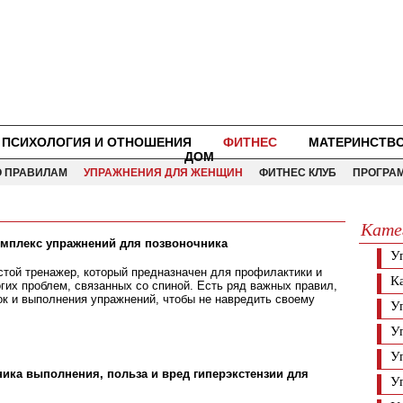
ПСИХОЛОГИЯ И ОТНОШЕНИЯ
ФИТНЕС
МАТЕРИНСТВ
ДОМ
О ПРАВИЛАМ
УПРАЖНЕНИЯ ДЛЯ ЖЕНЩИН
ФИТНЕС КЛУБ
ПРОГРА
Кате
омплекс упражнений для позвоночника
У
стой тренажер, который предназначен для профилактики и
К
гих проблем, связанных со спиной. Есть ряд важных правил,
к и выполнения упражнений, чтобы не навредить своему
У
У
У
хника выполнения, польза и вред гиперэкстензии для
У