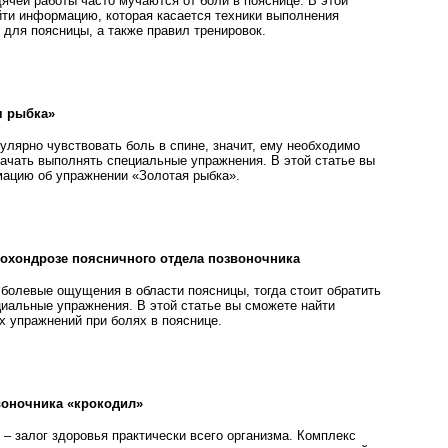
ячей работы часто мучаются от боли в пояснице. В этой
йти информацию, которая касается техники выполнения
 для поясницы, а также правил тренировок.
я рыбка»
улярно чувствовать боль в спине, значит, ему необходимо
начать выполнять специальные упражнения. В этой статье вы
ацию об упражнении «Золотая рыбка».
еохондрозе поясничного отдела позвоночника
 болевые ощущения в области поясницы, тогда стоит обратить
циальные упражнения. В этой статье вы сможете найти
 упражнений при болях в пояснице.
воночника «крокодил»
– залог здоровья практически всего организма. Комплекс