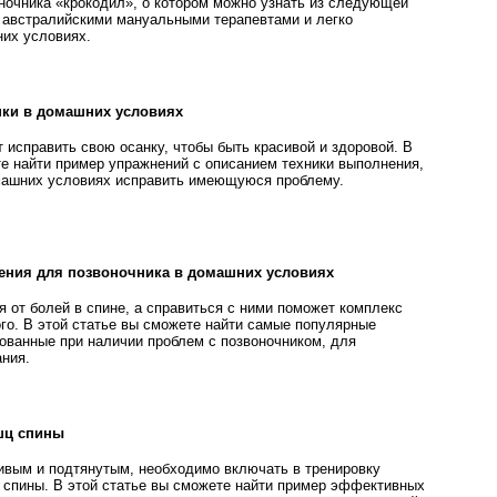
ночника «крокодил», о котором можно узнать из следующей
н австралийскими мануальными терапевтами и легко
их условиях.
нки в домашних условиях
 исправить свою осанку, чтобы быть красивой и здоровой. В
те найти пример упражнений с описанием техники выполнения,
машних условиях исправить имеющуюся проблему.
нения для позвоночника в домашних условиях
 от болей в спине, а справиться с ними поможет комплекс
го. В этой статье вы сможете найти самые популярные
ованные при наличии проблем с позвоночником, для
ния.
шц спины
ивым и подтянутым, необходимо включать в тренировку
спины. В этой статье вы сможете найти пример эффективных