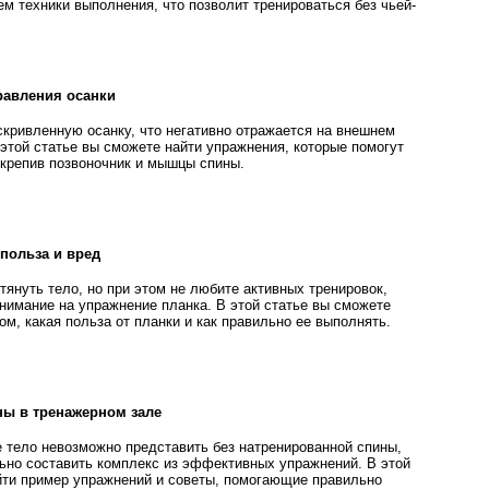
м техники выполнения, что позволит тренироваться без чьей-
равления осанки
кривленную осанку, что негативно отражается на внешнем
 этой статье вы сможете найти упражнения, которые помогут
укрепив позвоночник и мышцы спины.
 польза и вред
тянуть тело, но при этом не любите активных тренировок,
внимание на упражнение планка. В этой статье вы сможете
м, какая польза от планки и как правильно ее выполнять.
ны в тренажерном зале
е тело невозможно представить без натренированной спины,
ьно составить комплекс из эффективных упражнений. В этой
йти пример упражнений и советы, помогающие правильно