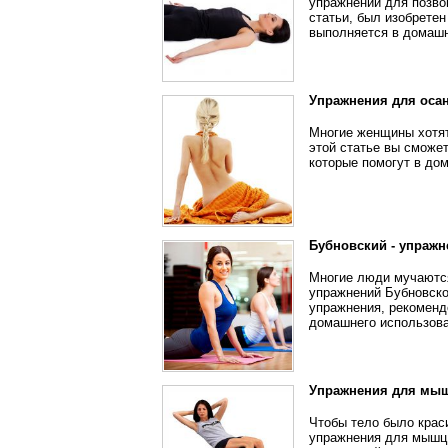
упражнений для позво
статьи, был изобрете
выполняется в домашн
Упражнения для оса
Многие женщины хотят
этой статье вы сможе
которые помогут в до
Бубновский - упраж
Многие люди мучаются
упражнений Бубновско
упражнения, рекоменд
домашнего использова
Упражнения для мы
Чтобы тело было крас
упражнения для мышц 