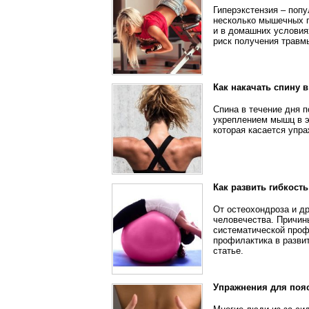
Гиперэкстензия – попу
несколько мышечных г
и в домашних условия
риск получения травм
Как накачать спину 
Спина в течение дня 
укреплением мышц в э
которая касается упр
Как развить гибкост
От остеохондроза и д
человечества. Причин
систематической проф
профилактика в развит
статье.
Упражнения для поя