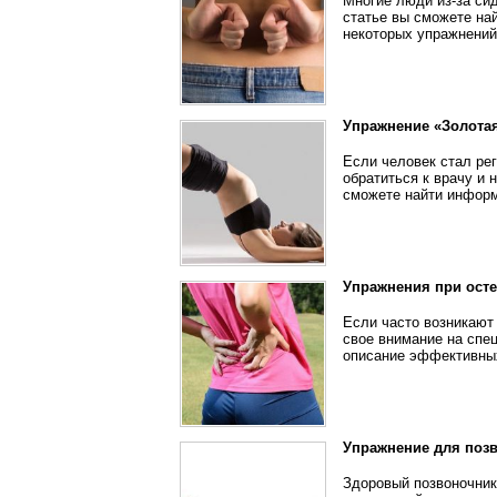
Многие люди из-за сид
статье вы сможете на
некоторых упражнений
Упражнение «Золота
Если человек стал рег
обратиться к врачу и 
сможете найти информ
Упражнения при ост
Если часто возникают
свое внимание на спе
описание эффективных
Упражнение для поз
Здоровый позвоночник 