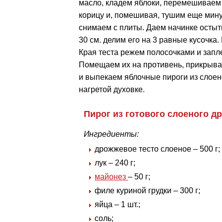
масло, кладем яблоки, перемешиваем 
корицу и, помешивая, тушим еще мину
снимаем с плиты. Даем начинке остыт
30 см. делим его на 3 равные кусочка
Края теста режем полосочками и запле
Помещаем их на противень, прикрыва
и выпекаем яблочные пироги из слоен
нагретой духовке.
Пирог из готового слоеного д
Ингредиенты:
дрожжевое тесто слоеное – 500 г;
лук – 240 г;
майонез
– 50 г;
филе куриной грудки – 300 г;
яйца – 1 шт.;
соль;