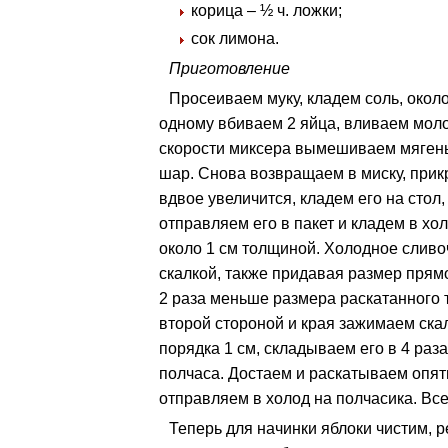
корица – ½ ч. ложки;
сок лимона.
Приготовление
Просеиваем муку, кладем соль, окол
одному вбиваем 2 яйца, вливаем моло
скорости миксера вымешиваем мягеньк
шар. Снова возвращаем в миску, прикр
вдвое увеличится, кладем его на стол
отправляем его в пакет и кладем в хо
около 1 см толщиной. Холодное сливо
скалкой, также придавая размер прямо
2 раза меньше размера раскатанного 
второй стороной и края зажимаем ска
порядка 1 см, складываем его в 4 раз
полчаса. Достаем и раскатываем опят
отправляем в холод на полчасика. Все,
Теперь для начинки яблоки чистим, 