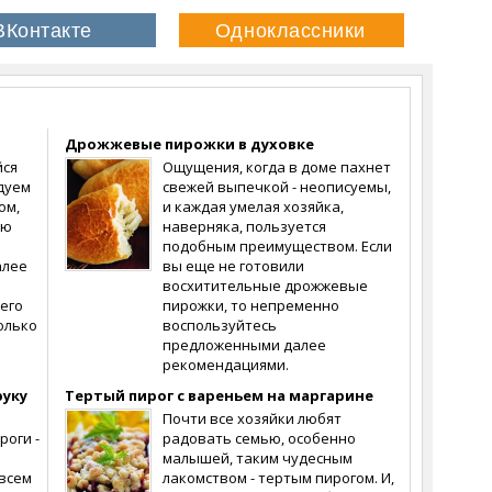
Дрожжевые пирожки в духовке
йся
Ощущения, когда в доме пахнет
дуем
свежей выпечкой - неописуемы,
ом,
и каждая умелая хозяйка,
ую
наверняка, пользуется
подобным преимуществом. Если
алее
вы еще не готовили
восхитительные дрожжевые
его
пирожки, то непременно
олько
воспользуйтесь
предложенными далее
рекомендациями.
руку
Тертый пирог с вареньем на маргарине
Почти все хозяйки любят
оги -
радовать семью, особенно
малышей, таким чудесным
овсем
лакомством - тертым пирогом. И,