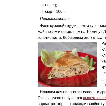
перец;
сыр – 100 г.
Приготовление
Филе куриной грудки режем кусочкам
майонезом и оставляем на 10 минут. 
золотистости. Добавляем его к мясу. 
Ра
кл
кл
на
кр
не
сл
по
Начинки для пирогов из слоеного др
Очень вкусно получается
выпечка с в
вариантов хорошо подходит любое гус