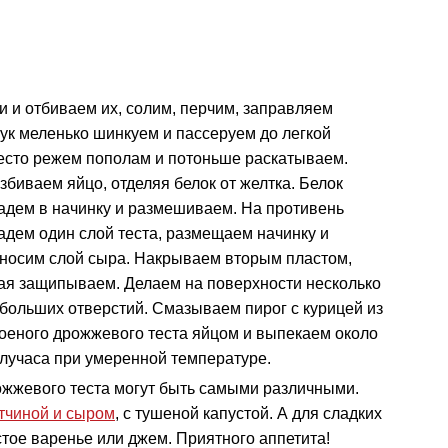
и и отбиваем их, солим, перчим, заправляем
Лук меленько шинкуем и пассеруем до легкой
Тесто режем пополам и
потоньше раскатываем.
збиваем яйцо, отделяя белок от желтка. Белок
адем в начинку и размешиваем. На противень
адем один слой теста, размещаем начинку и
носим слой сыра. Накрываем вторым пластом,
ая защипываем. Делаем на поверхности несколько
больших отверстий. Смазываем пирог с курицей из
оеного дрожжевого теста яйцом и выпекаем около
лучаса при умеренной температуре.
ожжевого теста могут быть самыми различными.
етчиной и сыром
, с тушеной капустой. А для сладких
тое варенье или джем. Приятного аппетита!