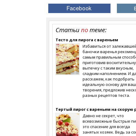
Статьи
по
теме:
Тесто для пирога с вареньем
Избавиться от залежавше
баночки варенья рекомен
самым правильным способ
приготовив восхитительн
выпечку с таким вкусным,
сладким наполнением. И д
расскажем, как подобрать
идеальную основу для ваш
творения, предложив неск
разных рецептов теста.
Тертый пирог с вареньем на скорую 
Давно не секрет, что
всевозможные быстрые пир
это спасение для всегда
занятых хозяек. Ведь за с