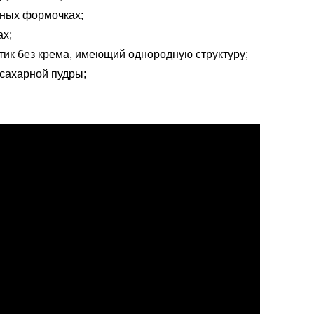
жных формочках;
ах;
ртик без крема, имеющий однородную структуру;
 сахарной пудры;