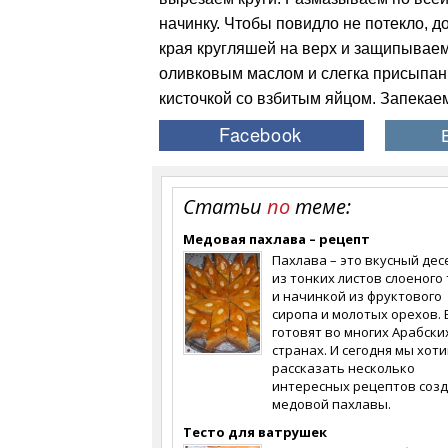
начинку. Чтобы повидло не потекло, 
края кругляшей на верх и защипывае
оливковым маслом и слегка присыпан
кисточкой со взбитым яйцом. Запекаем
Статьи
по
теме:
Медовая пахлава – рецепт
Пахлава – это вкусный дес
из тонких листов слоеного
и начинкой из фруктового
сиропа и молотых орехов. 
готовят во многих Арабски
странах. И сегодня мы хот
рассказать несколько
интересных рецептов соз
медовой пахлавы.
Тесто для ватрушек