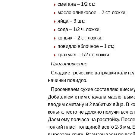
сметана – 1/2 ст.;
масло оливковое – 2 ст. ложки;
яйца – 3 шт.;
сода – 1/2 ч. ложки;
коньяк – 2 ст. ложки;
повидло яблочное – 1 ст.;
крахмал – 1/2 ст. ложки.
Приготовление
Сладкие греческие ватрушки калитсун
начинки повидло.
Просеиваем сухие составляющие: мук
Добавляем к ним сначала масло, вым
вводим сметану и 2 взбитых яйца. В 
коньяк, тесто не должно получиться с
Даем ему полчаса на расстойку. Посл
тонкий пласт толщиной всего 2-3 мм.
вырезаем круги. Размазываем по все