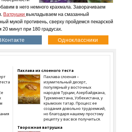
добавим в него немного крахмала. Заворачиваем
м.
Ватрушки
выкладываем на смазанный
ный мукой противень, сверху пройдемся пекарской
 20 минут при 180 градусах.
Пахлава из слоеного теста
ерт
Пахлава слоеная –
 теста
изумительный десерт,
популярный у восточных
Ее
народов Турции, Азербайджана,
х
Туркменистана, Узбекистана, у
им
крымских татар. Процесс ее
создания довольно трудоемкий,
дания
но благодаря нашему простому
рецепту у вас все получиться.
Творожная ватрушка