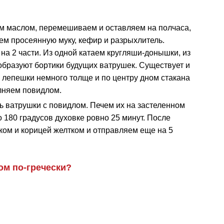
м маслом, перемешиваем и оставляем на полчаса,
ем просеянную муку, кефир и разрыхлитель.
на 2 части. Из одной катаем кругляши-донышки, из
 образуют бортики будущих ватрушек. Существует и
 лепешки немного толще и по центру дном стакана
лняем повидлом.
чь ватрушки с повидлом. Печем их на застеленном
 180 градусов духовке ровно 25 минут. После
ом и корицей желтком и отправляем еще на 5
ом по-гречески?