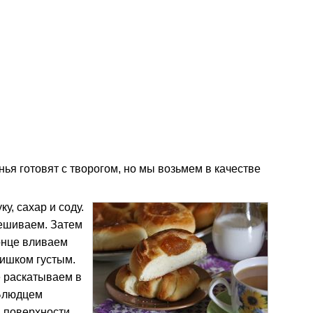
ья готовят с творогом, но мы возьмем в качестве
у, сахар и соду.
ешиваем. Затем
конце вливаем
лишком густым.
е раскатываем в
 Блюдцем
й поверхности